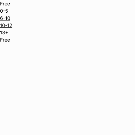
Free
0-5
6-10
10-12
13+
Free