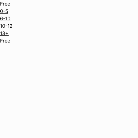
Free
0-5
6-10
10-12
13+
Free