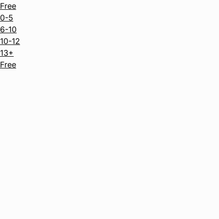
Free
0-5
6-10
10-12
13+
Free