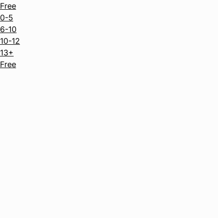
Free
0-5
6-10
10-12
13+
Free